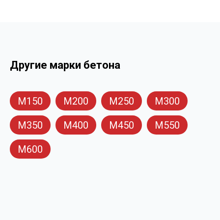
Другие марки бетона
М150
М200
М250
М300
М350
М400
М450
М550
М600